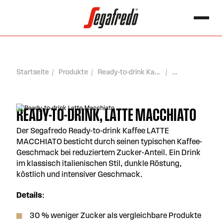
springen
Search for:
Startseite
Produkte
Ready-to-drink Kaffee
READY-TO-DRINK, LATTE MACCHIATO
Der Segafredo Ready-to-drink Kaffee LATTE
MACCHIATO besticht durch seinen typischen Kaffee-
Geschmack bei reduziertem Zucker-Anteil. Ein Drink
im klassisch italienischen Stil, dunkle Röstung,
köstlich und intensiver Geschmack.
Details
:
30 % weniger Zucker als vergleichbare Produkte