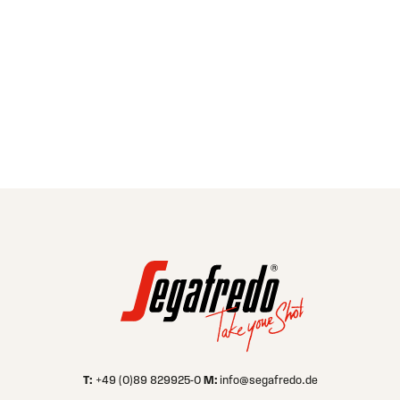
INFORMATION ZUR VERARBEITUNG IHRER
PERSOENBEZOGENEN DATEN FINDEN SIE
HIER
. ICH HABE
DIESE ZUR KENNTNIS GENOMMEN.
ABSCHICKEN
Alternative:
T:
M:
+49 (0)89 829925-0
info@segafredo.de