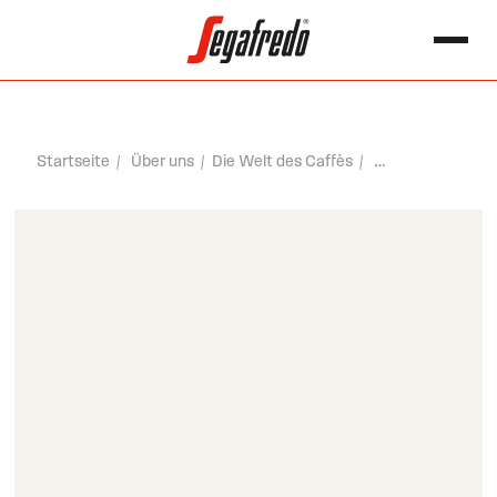
springen
Search for:
Startseite
Über uns
Die Welt des Caffès