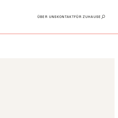
ÜBER UNS
KONTAKT
FÜR ZUHAUSE
Zwischen Mythos und Legende
Von der Bohne bis zur Tasse
5 goldene Regeln für den Espresso
Die 5 M für die Gastronomie